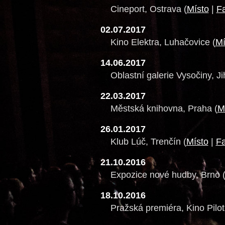
Cineport, Ostrava (
Místo
|
F
02.07.2017
Kino Elektra, Luhačovice (
Mí
14.06.2017
Oblastní galerie Vysočiny, Ji
22.03.2017
Městská knihovna, Praha (
M
26.01.2017
Klub Lúč, Trenčín (
Místo
|
F
21.10.2016
Expozice nové hudby, Brno 
18.10.2016
Pražská premiéra, Kino Pilot