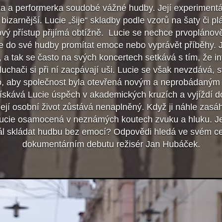
lka a performerka soudobé vážné hudby. Její experimentál
 bizarnější. Lucie „šije“ skladby podle vzorů na šaty či pl
ový přístup přijímá obtížně. Lucie se nechce prvoplánově 
se do své hudby promítat emoce nebo vyprávět příběhy. 
, a tak se často na svých koncertech setkává s tím, že inte
uchači si při ní zacpávají uši. Lucie se však nevzdává,
to, aby společnost byla otevřená novým a neprobádaným
ískává Lucie úspěch v akademických kruzích a vyjíždí d
 její osobní život zůstává nenaplněný. Když ji náhle zasá
Lucie osamocená v neznámých koutech zvuku a hluku. 
dál skládat hudbu bez emocí? Odpovědi hledá ve svém c
dokumentárním debutu režisér Jan Hubáček.