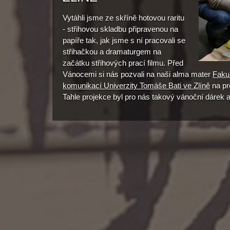
Vytáhli jsme ze skříně hotovou raritu
- střihovou skladbu připravenou na
papíře tak, jak jsme s ní pracovali se
střihačkou a dramaturgem na
začátku střihových prací filmu. Před
Vánocemi si nás pozvali na naši alma mater
Fakul
komunikací Univerzity Tomáše Bati ve Zlíně
na pr
Tahle projekce byl pro nás takový vánoční dárek 