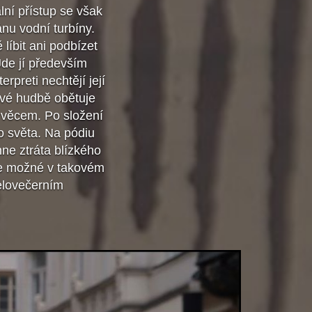
ní přístup se však
ánu vodní turbíny.
líbit ani podbízet
Jde jí především
rpreti nechtějí její
 své hudbě obětuje
 věcem. Po složení
o světa. Na pódiu
hne ztráta blízkého
Je možné v takovém
elovečerním