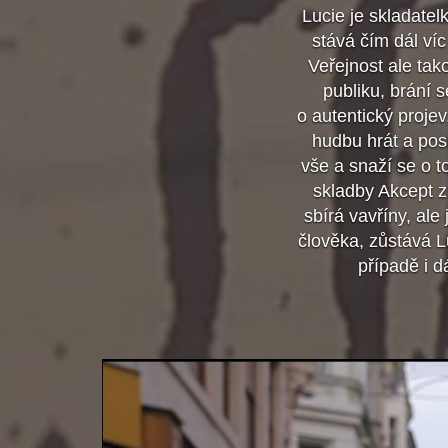
Lucie je skladate
stává čím dál víc
Veřejnost ale tak
publiku, brání 
o autentický projev
hudbu hrát a posl
vše a snaží se o 
skladby Akcept z
sbírá vavříny, ale
člověka, zůstává 
případě i 