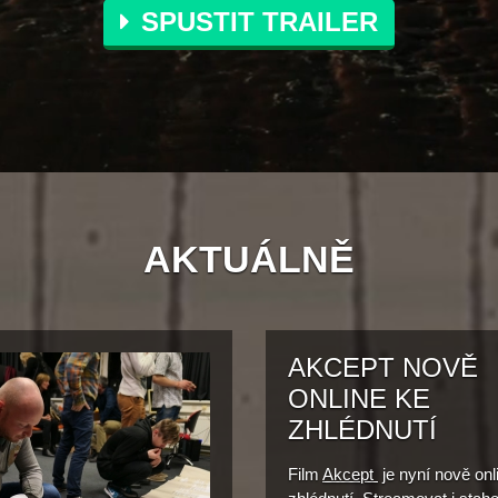
SPUSTIT TRAILER
AKTUÁLNĚ
AKCEPT NOVĚ
ONLINE KE
ZHLÉDNUTÍ
Film
Akcept
je nyní nově onl