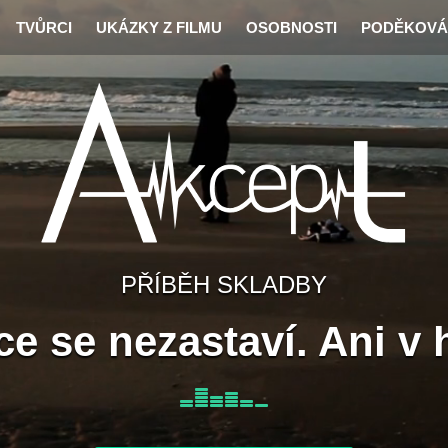
TVŮRCI
UKÁZKY Z FILMU
OSOBNOSTI
PODĚKOVÁ
PŘÍBĚH SKLADBY
e se nezastaví. Ani v