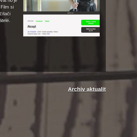
vat ho je
 Film si
čítači
átelé.
Archiv aktualit