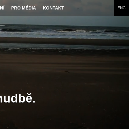
NÍ
PRO MÉDIA
KONTAKT
ENG
 hudbě.