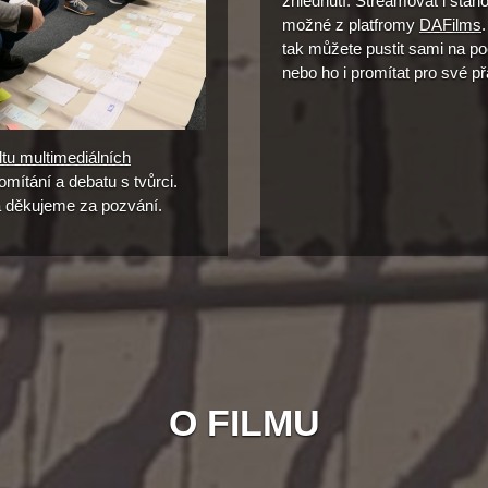
zhlédnutí. Streamovat i staho
možné z platfromy
DAFilms
.
tak můžete pustit sami na po
nebo ho i promítat pro své př
tu multimediálních
omítání a debatu s tvůrci.
a děkujeme za pozvání.
O FILMU